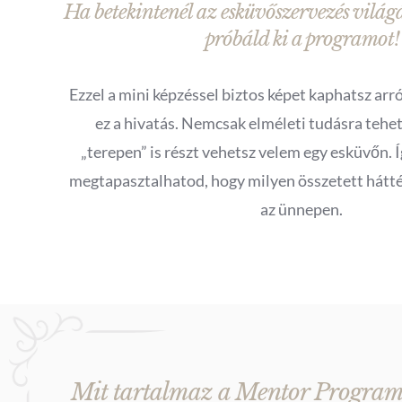
Ha betekintenél az esküvőszervezés világá
próbáld ki a programot!
Ezzel a mini képzéssel biztos képet kaphatsz arról
ez a hivatás. Nemcsak elméleti tudásra tehe
„terepen” is részt vehetsz velem egy esküvőn. Í
megtapasztalhatod, hogy milyen összetett hátt
az ünnepen.
Mit tartalmaz a Mentor Program 