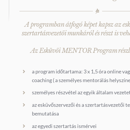
A programban átfogó képet kapsz az esk
szertartásvezetői munkáról és részt is veh
Az Esküvői MENTOR Program részle
a program időtartama: 3 x 1,5 óra online va
coaching ( a személyes mentorálás helyszíne
személyes részvétel az egyik általam vezete
az esküvőszervezői és a szertartásvezetői t
bemutatása
az egyedi szertartás ismérvei