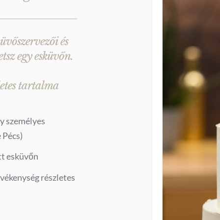
üvőszervezői és
etsz egy esküvőn.
tes tartalma
gy személyes
 Pécs)
tt esküvőn
evékenység részletes