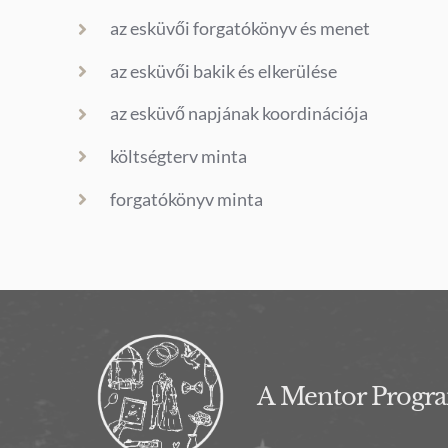
az esküvői forgatókönyv és menet
az esküvői bakik és elkerülése
az esküvő napjának koordinációja
költségterv minta
forgatókönyv minta
A Mentor Program