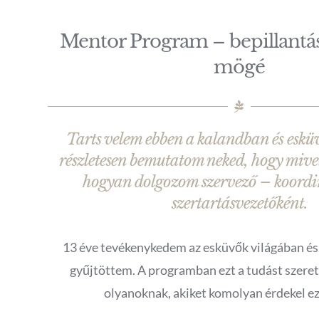
Mentor Program – bepillantás
mögé
Tarts velem ebben a kalandban és eskü
részletesen bemutatom neked, hogy mive
hogyan dolgozom szervező – koordi
szertartásvezetőként.
13 éve tevékenykedem az esküvők világában és
gyűjtöttem. A programban ezt a tudást szer
olyanoknak, akiket komolyan érdekel ez