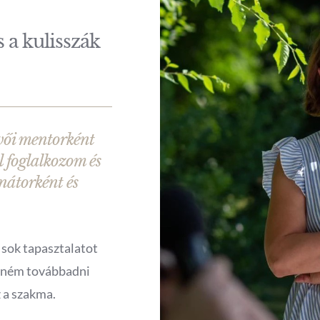
 a kulisszák
vői mentorként
l foglalkozom és
nátorként és
 sok tapasztalatot
etném továbbadni
 a szakma.