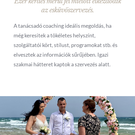
Ezer kérdés merül fel mielőtt elkezdődik
az esküvőszervezés.
A tanácsadó coaching ideális megoldás, ha
még keresitek a tökéletes helyszínt,
szolgáltatói kört, stílust, programokat stb. és
elvesztek az információk sűrűjében.
Igazi
szakmai hátteret kaptok a szervezés alatt.