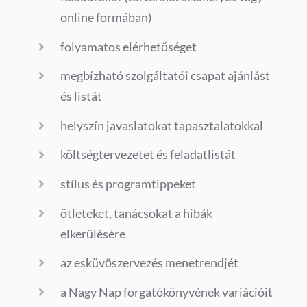
online formában)
folyamatos elérhetőséget
megbízható szolgáltatói csapat ajánlást
és listát
helyszín javaslatokat tapasztalatokkal
költségtervezetet és feladatlistát
stílus és programtippeket
ötleteket, tanácsokat a hibák
elkerülésére
az esküvőszervezés menetrendjét
a Nagy Nap forgatókönyvének variációit